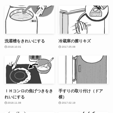
洗濯槽をきれいにする
冷蔵庫の擦りキズ
2018.10.01
2017.05.08
ＩＨコンロの焦げつきをき
手すりの取り付け（ドア
れいにする
横）
2018.11.08
2017.02.19